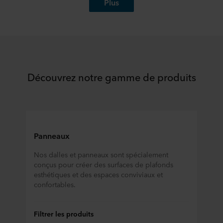
connaître notre traitement des données personnelles,
Plus
incluant l’identification de la société ROCKWOOL qui est
Une vue imprenable sur le périmètre d’action de l
responsable du traitement de vos données personnelles.
Amélioration de l’acoustique de la « station spat
ING Marnix : bureau du futur certifié BREEAM Ou
Le bureau de Grodan opère une transformation v
Centre de rencontre multifonctionnel pour une en
Îlots de plafond acoustiques pour une expérienc
Découvrez notre gamme de produits
Conception innovante préservant les éléments d
Établissement collectif dédié à l’enseignement s
Deux nouvelles salles de cinéma, deux identité
Norbertus Roosendaal : Une rénovation où traditi
Un îlot de plafond spectaculaire vole la vedette 
Un siège rénové au charme brabançon et offrant
Panneaux
Centre de distribution Nabuurs : une performanc
Un projet de recyclage circulaire nécessite une c
Nos dalles et panneaux sont spécialement
Une solution de plafond adaptée pour SABA
conçus pour créer des surfaces de plafonds
Rénovation colorée de l’hôtel Van der Valk Theat
esthétiques et des espaces conviviaux et
Mise en œuvre d’une version colorée de Rockfon
confortables.
L'acoustique d'un Showroom
Fonctionnalité et esthétique au plus haut nivea
Filtrer les produits
Haut niveau de finition : Van Mossel Automotive