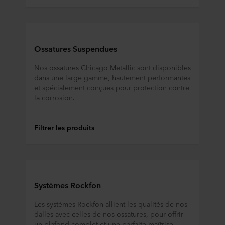
Transformation du patrimoine maritime : nouve
Il flotte comme un air de vacances au siège de 
Transformation d’une ancienne usine de chaussu
Recyclage durable grâce au service Rockcycle
Showcase pour le design et la durabilité
Ossatures Suspendues
Prêchez par l'exemple
Systèmes de plafond innovants pour un village pé
Nos ossatures Chicago Metallic sont disponibles
Les surfaces monolithiques permettent une gesti
dans une large gamme, hautement performantes
Une transformation qui donne un nouvel essor 
et spécialement conçues pour protection contre
Jaleco Experience Center
la corrosion.
Un campus durable et inspirant pour Yuverta Do
National Famine Museum
Filtrer les produits
La solution de plafond sur mesure Rockfon garan
Gemini College
Holland Casino Utrecht scintille de mille feux à l’
Créez une oasis biophilique dans votre bureau a
Une maison minimaliste d’apparence grandiose d
Étudier dans un environnement baigné de lumièr
Systèmes Rockfon
Rockfon Mono Acoustic | Bureaux de Kingsley N
La bibliothèque en tant que hotspot culturel
Les systèmes Rockfon allient les qualités de nos
Le bruit peut affecter votre humeur et vos goûts.
dalles avec celles de nos ossatures, pour offrir
Nuit magique à l’hôtel Plopsa à La Panne
un plafond complet et une parfaite maîtrise