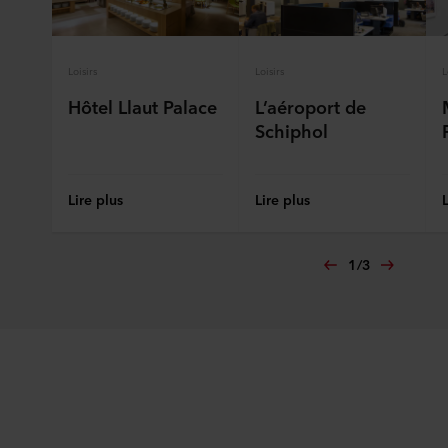
connaître notre traitement des données personnelles,
incluant l’identification de la société ROCKWOOL qui est
responsable du traitement de vos données personnelles.
Loisirs
Loisirs
L
Hôtel Llaut Palace
L’aéroport de
Schiphol
Lire plus
Lire plus
1
/
3