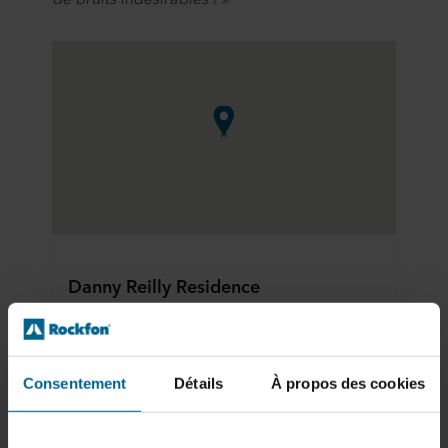
Danny Reilly Residence
Briskill, Newtownforbes, 
Co. Longford, N39 EP48		
Newtownforbes, Irlande
Consentement
Détails
À propos des cookies