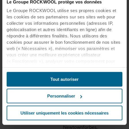
Le Groupe ROCKWOOL protège vos données
Produits associés
Le Groupe ROCKWOOL utilise ses propres cookies et
les cookies de ses partenaires sur ses sites web pour
collecter vos informations personnelles (adresses IP,
géolocalisation et autres identifiants en ligne) afin de
répondre à différentes finalités. Nous utilisons des
cookies pour assurer le bon fonctionnement de nos sites
web (« Nécessaires »), mémoriser vos paramètres et
vous créer une meilleure expérience utilisateur
(« Fonctionnels »), analyser votre comportement pour
Habitation de Danny Reilly
optimiser les sites web (« Statistiques ») et cibler notre
contenu et nos publicités sur les réseaux sociaux et les
Tout autoriser
sites web externes en fonction de votre comportement
sur nos sites web (« Marketing »). Les informations sur
votre utilisation de nos sites web peuvent être divulguées
Personnaliser
à nos partenaires de réseaux sociaux, de publicité et
d’analyse. Nos partenaires commerciaux peuvent
Habitation de Danny Reilly
combiner ces données avec d’autres informations qui
Utiliser uniquement les cookies nécessaires
leur auraient été fournies par le passé ou qu’ils auraient
collectées par le biais de votre utilisation de leurs
Newtownforbes,