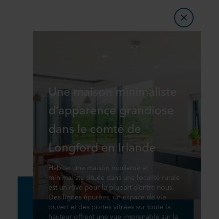
Une maison minimaliste
d’apparence grandiose
dans le comté de
Longford en Irlande
Habiter une maison moderne et
minimaliste située dans une localité rurale
est un rêve pour la plupart d’entre nous.
Des lignes épurées, un espace de vie
ouvert et des portes vitrées sur toute la
hauteur offrent une vue imprenable sur la