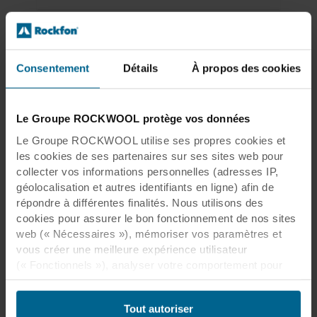
Download case study
Consentement
Détails
À propos des cookies
National Famine Museum
Le Groupe ROCKWOOL protège vos données
PDF
1.5 MB
Le Groupe ROCKWOOL utilise ses propres cookies et
les cookies de ses partenaires sur ses sites web pour
collecter vos informations personnelles (adresses IP,
géolocalisation et autres identifiants en ligne) afin de
Produits associés
répondre à différentes finalités. Nous utilisons des
cookies pour assurer le bon fonctionnement de nos sites
web (« Nécessaires »), mémoriser vos paramètres et
vous créer une meilleure expérience utilisateur
(« Fonctionnels »), analyser votre comportement pour
optimiser les sites web (« Statistiques ») et cibler notre
contenu et nos publicités sur les réseaux sociaux et les
Tout autoriser
sites web externes en fonction de votre comportement