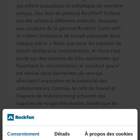
qui allient acoustique et esthétique de manière
unique. Des îlots de plafond Rockfon® Eclipse
ont été utilisés à différents endroits. Associés
aux couleurs de la gamme Rockfon Color-all®,
ils créent l’ambiance de travail adéquate dans
chaque pièce. » Alors que pour les espaces de
travail dédiés à la concentration, le choix s'est
porté sur des nuances de bleu apaisantes qui
favorisent la concentration, le 'product space'
est réalisé dans des teintes de vert qui
stimulent l’inspiration et la créativité des
collaborateurs. L’entrée, le café de travail et
l’espace de brainstorming arborent des
nuances de rouge stimulantes, tandis que les
teintes de jaune, au niveau des postes de
travail temporaires par exemple, favorisent le
bien-être mental. « Le tapis et le mobilier
créent un ensemble harmonieux. »
Consentement
Détails
À propos des cookies