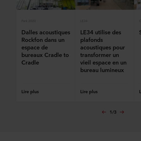
Park 2020
LE34
O
Dalles acoustiques
LE34 utilise des
Rockfon dans un
plafonds
espace de
acoustiques pour
bureaux Cradle to
transformer un
Cradle
vieil espace en un
bureau lumineux
Lire plus
Lire plus
1
/
3