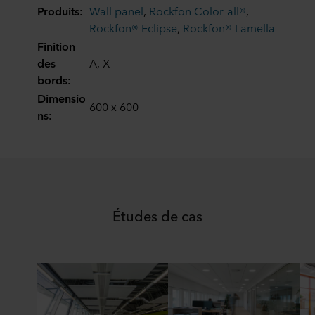
Produits:
Wall panel
,
Rockfon Color-all®
,
Rockfon® Eclipse
,
Rockfon® Lamella
Finition
des
A, X
bords:
Dimensio
600 x 600
ns:
Études de cas