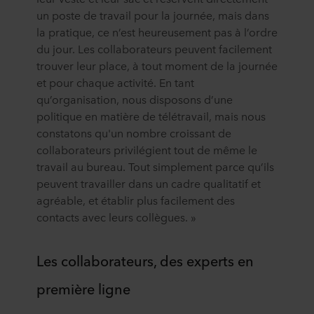
un poste de travail pour la journée, mais dans
propos » pour en savoir plus sur notre utilisation des
la pratique, ce n’est heureusement pas à l’ordre
cookies et notre
Déclaration de confidentialité
pour
connaître notre traitement des données personnelles,
du jour. Les collaborateurs peuvent facilement
incluant l’identification de la société ROCKWOOL qui est
trouver leur place, à tout moment de la journée
responsable du traitement de vos données personnelles.
et pour chaque activité. En tant
qu’organisation, nous disposons d’une
politique en matière de télétravail, mais nous
constatons qu'un nombre croissant de
collaborateurs privilégient tout de même le
travail au bureau. Tout simplement parce qu’ils
peuvent travailler dans un cadre qualitatif et
agréable, et établir plus facilement des
contacts avec leurs collègues. »
Les collaborateurs, des experts en
première ligne