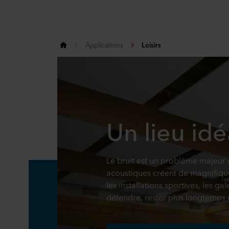
Applications
Loisirs
Un lieu id
Le bruit est un problème majeur d
acoustiques créent de magnifique
les installations sportives, les ga
détendre, rester plus longtemps 