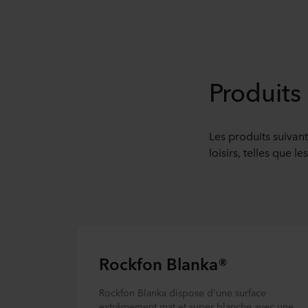
Produit
Les produits suivant
loisirs, telles que l
Rockfon Blanka®
Rockfon Blanka dispose d'une surface
extrêmement mat et super blanche avec une