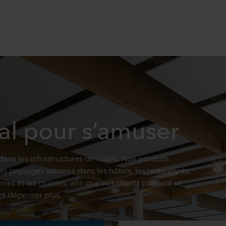
éal pour s’amuser
ans les infrastructures de loisirs. Nos produits
s paysages sonores dans les hôtels, les restaurants,
leries et les musées, afin que vos clients puissent se
et dépenser plus.