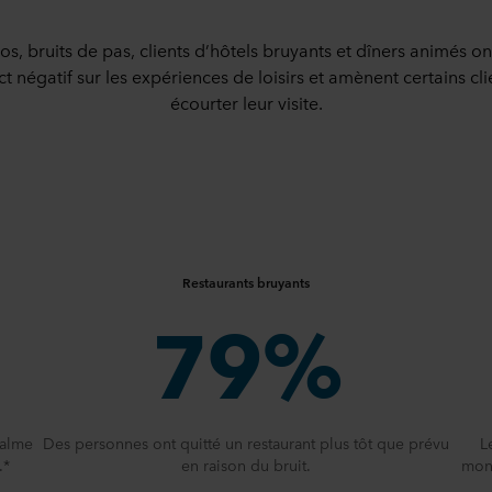
os, bruits de pas, clients d’hôtels bruyants et dîners animés on
t négatif sur les expériences de loisirs et amènent certains cli
écourter leur visite.
Restaurants bruyants
79%
calme
Des personnes ont quitté un restaurant plus tôt que prévu
L
.*
en raison du bruit.
moni