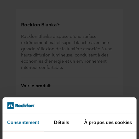
Rockfon Blanka®
Rockfon Blanka dispose d'une surface
extrêmement mat et super blanche avec une
grande réflexion de la lumière associée à une
haute diffusion lumineuse, conduisant à des
économies d'énergie et un environnement
intérieur confortable.
Voir le produit
Rockfon Blanka® Activity
Consentement
Détails
À propos des cookies
Rockfon Blanka Activity a été conçu pour les
salles de classe et les bureaux paysager où