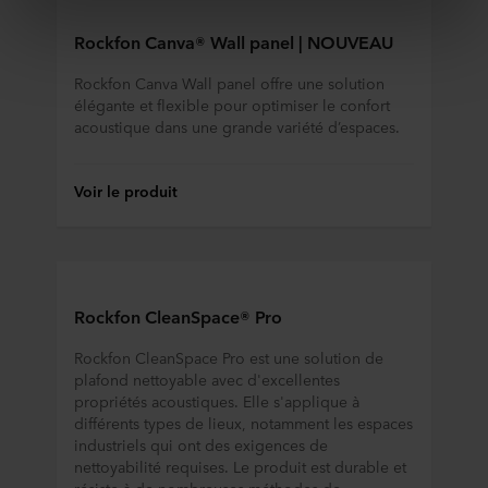
services. Le partenaire peut être établi dans un pays tiers
Rockfon Canva® Wall panel | NOUVEAU
non sécurisé, notamment aux États-Unis, et en
acceptant les cookies, vous reconnaissez également que
Rockfon Canva Wall panel offre une solution
ce transfert est susceptible de ne pas garantir le même
élégante et flexible pour optimiser le confort
niveau de protection que dans l’UE/EEE.
acoustique dans une grande variété d’espaces.
Ci-dessous, vous trouverez plus d’informations sur les
finalités, les descriptions générales des informations
Voir le produit
collectées, l’origine de chaque cookie déposé, les liens
vers la politique de confidentialité de nos éventuels
partenaires et la durée pendant laquelle chaque cookie
est déposé sur votre terminal. C’est à vous de décider à
quelles fins nos sites web peuvent utiliser des cookies et
Rockfon CleanSpace® Pro
donc traiter des informations vous concernant par le biais
de cookies.
Rockfon CleanSpace Pro est une solution de
plafond nettoyable avec d'excellentes
propriétés acoustiques. Elle s'applique à
Vous pouvez retirer votre consentement ou modifier votre
différents types de lieux, notamment les espaces
consentement à tout moment en cliquant sur l’icône de
industriels qui ont des exigences de
cookie en bas du site web. Consultez la section « À
nettoyabilité requises. Le produit est durable et
propos » pour en savoir plus sur notre utilisation des