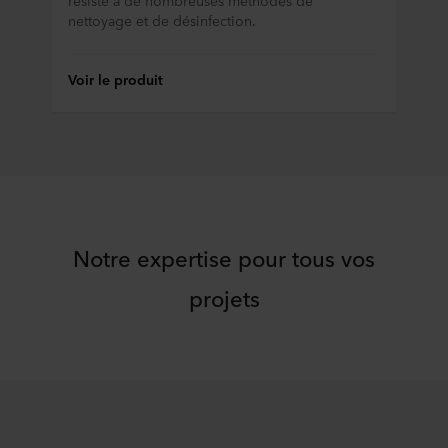
résiste à de nombreuses méthodes de
cookies et notre
Déclaration de confidentialité
pour
nettoyage et de désinfection.
connaître notre traitement des données personnelles,
incluant l’identification de la société ROCKWOOL qui est
responsable du traitement de vos données personnelles.
Voir le produit
Notre expertise pour tous vos
projets