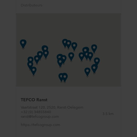
Distributeurs
TEFCO Ranst
Vaartstraat 120, 2520, Ranst-Oelegem
+32 (0) 34855840
3.5 km
ranst@tefcogroup.com
https://tefcogroup.com