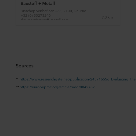
Baustoff + Metall
Bisschoppenhoflaan 285, 2100, Deurne
+32 (0) 33273240
7.3 km
deurne@baustoff-metall.com
http://www.baustoff-metall.be
Cras
Atealaan 18, 2270, Herenthout
+32 (0) 14221591
18.0 km
herenthout@cras.be
Sources
http://www.cras.be
*
https://www.researchgate.net/publication/243716556_Evaluating_th
TEFCO Bredene
**
https://europepmc.org/article/med/8042782
Vaartdijk 71, 3018, Leuven
+32 (0) 16443631
35.2 km
leuven@tefcogroup.com
https://tefcogroup.com
Baustoff+Metall
Rue Auguste de Boeck 66, 1140, Evere