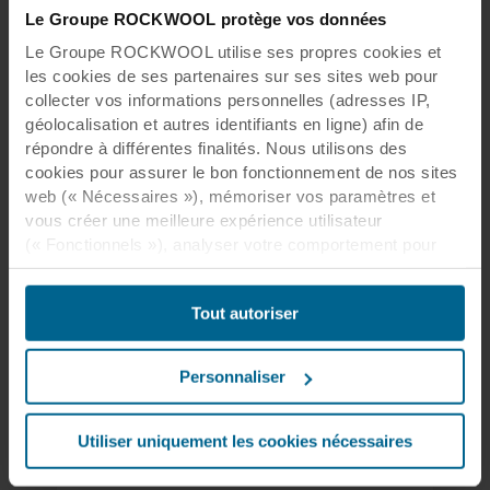
Le Groupe ROCKWOOL protège vos données
intelligibilité de la parole est essentielle et où
les niveaux sonore et d'activité sont très élevés.
Le Groupe ROCKWOOL utilise ses propres cookies et
les cookies de ses partenaires sur ses sites web pour
collecter vos informations personnelles (adresses IP,
Voir le produit
géolocalisation et autres identifiants en ligne) afin de
répondre à différentes finalités. Nous utilisons des
cookies pour assurer le bon fonctionnement de nos sites
web (« Nécessaires »), mémoriser vos paramètres et
vous créer une meilleure expérience utilisateur
Rockfon Color-all®
(« Fonctionnels »), analyser votre comportement pour
optimiser les sites web (« Statistiques ») et cibler notre
Nos solutions de plafonds acoustiques sont
contenu et nos publicités sur les réseaux sociaux et les
disponibles en 34 couleurs exclusives pour
Tout autoriser
sites web externes en fonction de votre comportement
inspirer et créer une décoration intérieure
unique.
sur nos sites web (« Marketing »). Les informations sur
votre utilisation de nos sites web peuvent être divulguées
Personnaliser
à nos partenaires de réseaux sociaux, de publicité et
Voir le produit
d’analyse. Nos partenaires commerciaux peuvent
combiner ces données avec d’autres informations qui
Utiliser uniquement les cookies nécessaires
leur auraient été fournies par le passé ou qu’ils auraient
collectées par le biais de votre utilisation de leurs