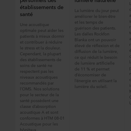
établissements de
La lumière du jour peut
santé
améliorer le bien-être
et les temps de
Une acoustique
guérison des patients.
optimale peut aider les
Les dalles Rockfon
patients à mieux dormir
Blanka ont un pouvoir
et contribuer à réduire
élevé de réflexion et de
le stress et la douleur.
diffusion de la lumière,
Cependant, la plupart
ce qui réduit le besoin
des établissements de
l
de lumière artificielle
soins de santé ne
de 11 % et permet
respectent pas les
d’économiser de
niveaux acoustiques
l’énergie en utilisant la
recommandés par
i
lumière du soleil.
l’OMS. Nos solutions
pour le secteur de la
santé possèdent une
classe d’absorption
acoustique A et sont
conformes à HTM 08-01
Acoustique pour les
hôpitaux.