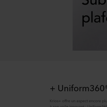
+ Uniform360
Krios+ offre un aspect encore pl
à son voile innovant : Uniform36