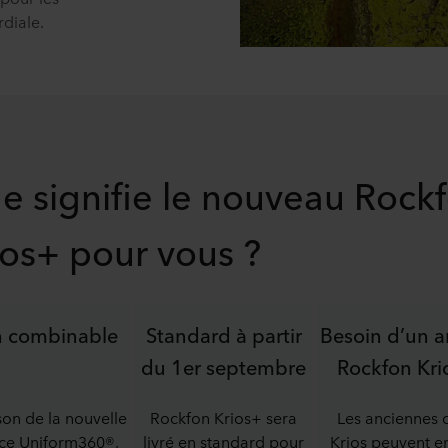
rdiale.
e signifie le nouveau Rock
ios+ pour vous ?
 combinable
Standard à partir
Besoin d’un a
du 1er septembre
Rockfon Kri
son de la nouvelle
Rockfon Krios+ sera
Les anciennes d
ace Uniform360®,
livré en standard pour
Krios peuvent e