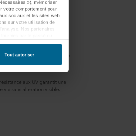
« Nécessaires »), mémoriser
ser votre comportement pour
eaux sociaux et les sites web
uste
s sur votre utilisation de
d’analyse. Nos partenaires
fournies par le passé ou
rmais encore plus robuste.
 être établi dans un pays tiers
lement que ce transfert est
ré offre une meilleure résistance
Tout autoriser
ttoie facilement à l’aide d’un
es informations collectées,
ls partenaires et la durée
résistance aux UV garantit une
les fins nos sites web
 vie sans altération visible.
cookies.
quant sur l’icône de cookie
n des cookies et notre
ant l’identification de la