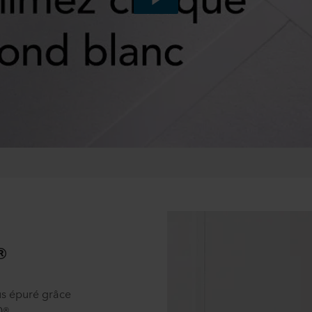
®
us épuré grâce
0®.