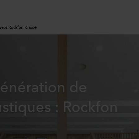
rez Rockfon Krios+
énération de
ustiques : Rockfon