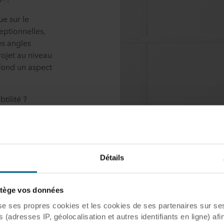
e sur le
eptionnelles,
les angles
rojet au niveau
fond un aspect
tilité ?
Matt White 11
endez le visible
Détails
ège vos données
ses propres cookies et les cookies de ses partenaires sur ses 
(adresses IP, géolocalisation et autres identifiants en ligne) afi