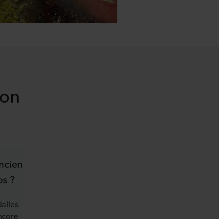
fon
ncien
os ?
alles
ncore