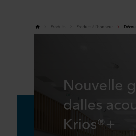
Produits
Produits à l'honneur
Découv
Nouvelle g
dalles aco
Krios®+