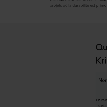
projets où la durabilité est primo
Qu
Kr
Non
En rai
surf