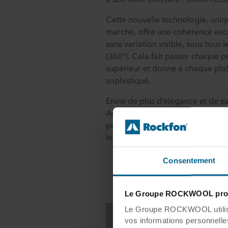
Cette nouvelle technologie, uniqu
marché, offre une cohérence exc
sans variation visible, sous tous 
(360°). Cela fait passer chaque p
supérieur et donne à chaque pla
sophistiqué.
Envie de plus d’élégance et de sub
Associez Krios+ à une ossature 
pour un jeu de lignes discret. Et r
invisible !
Consentement
Le Groupe ROCKWOOL prot
Le Groupe ROCKWOOL utilise 
vos informations personnelles 