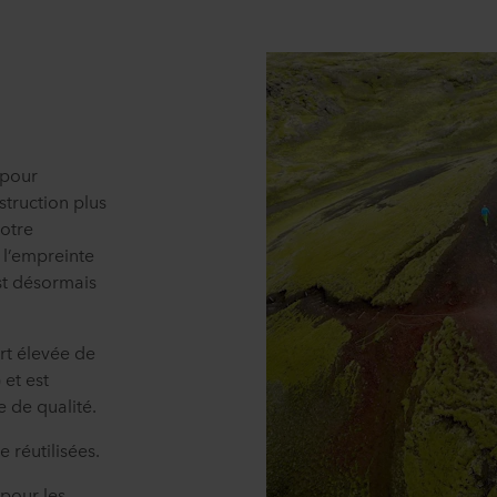
 pour
struction plus
notre
 l’empreinte
st désormais
rt élevée de
 et est
 de qualité.
 réutilisées.
 pour les