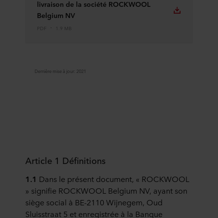
livraison de la société ROCKWOOL
Belgium NV
PDF
1.9 MB
Dernière mise à jour: 2021
Article 1 Définitions
1.1
Dans le présent document, « ROCKWOOL
» signifie ROCKWOOL Belgium NV, ayant son
siège social à BE-2110 Wijnegem, Oud
Sluisstraat 5 et enregistrée à la Banque