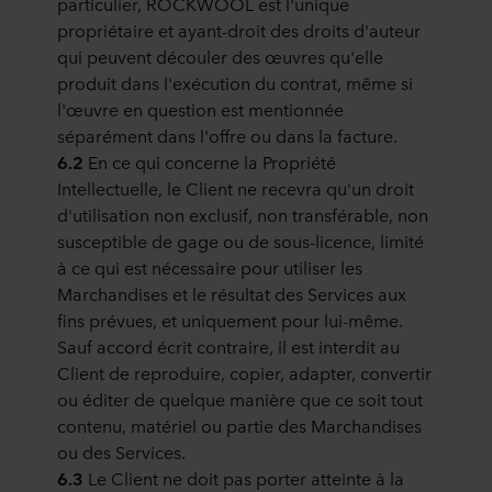
particulier, ROCKWOOL est l'unique
finalités, les descriptions générales des informations
propriétaire et ayant-droit des droits d'auteur
collectées, l’origine de chaque cookie déposé, les liens
qui peuvent découler des œuvres qu'elle
vers la politique de confidentialité de nos éventuels
produit dans l'exécution du contrat, même si
partenaires et la durée pendant laquelle chaque cookie
l'œuvre en question est mentionnée
est déposé sur votre terminal. C’est à vous de décider à
séparément dans l'offre ou dans la facture.
quelles fins nos sites web peuvent utiliser des cookies et
6.2
En ce qui concerne la Propriété
donc traiter des informations vous concernant par le biais
Intellectuelle, le Client ne recevra qu'un droit
de cookies.
d'utilisation non exclusif, non transférable, non
Vous pouvez retirer votre consentement ou modifier votre
susceptible de gage ou de sous-licence, limité
consentement à tout moment en cliquant sur l’icône de
à ce qui est nécessaire pour utiliser les
cookie en bas du site web. Consultez la section « À
Marchandises et le résultat des Services aux
propos » pour en savoir plus sur notre utilisation des
fins prévues, et uniquement pour lui-même.
cookies et notre
Déclaration de confidentialité
pour
Sauf accord écrit contraire, il est interdit au
connaître notre traitement des données personnelles,
Client de reproduire, copier, adapter, convertir
incluant l’identification de la société ROCKWOOL qui est
ou éditer de quelque manière que ce soit tout
responsable du traitement de vos données personnelles.
contenu, matériel ou partie des Marchandises
ou des Services.
6.3
Le Client ne doit pas porter atteinte à la