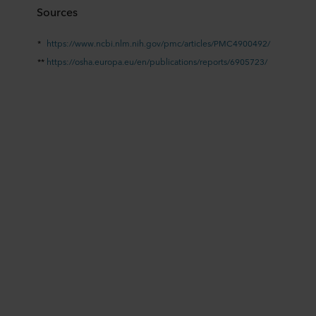
Sources
http://www.cras.be
*
https://www.ncbi.nlm.nih.gov/pmc/articles/PMC4900492/
TEFCO Bredene
**
https://osha.europa.eu/en/publications/reports/6905723/
Vaartdijk 71, 3018, Leuven
+32 (0) 16443631
35.2 km
leuven@tefcogroup.com
https://tefcogroup.com
Baustoff+Metall
Rue Auguste de Boeck 66, 1140, Evere
+32 (0) 27086959
42.6 km
evere@baustoff-metall.com
http://www.baustoff-metall.be
Cras
Schapenbaan 20, 1731, Relegem
+32 (0) 24600200
42.9 km
relegem@cras.be
http://www.cras.be