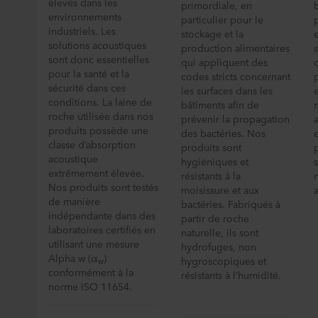
élevés dans les
primordiale, en
environnements
particulier pour le
industriels. Les
stockage et la
solutions acoustiques
production alimentaires
sont donc essentielles
qui appliquent des
pour la santé et la
codes stricts concernant
sécurité dans ces
les surfaces dans les
conditions. La laine de
bâtiments afin de
roche utilisée dans nos
prévenir la propagation
produits possède une
des bactéries. Nos
classe d’absorption
produits sont
acoustique
hygiéniques et
extrêmement élevée.
résistants à la
Nos produits sont testés
moisissure et aux
de manière
bactéries. Fabriqués à
indépendante dans des
partir de roche
laboratoires certifiés en
naturelle, ils sont
utilisant une mesure
hydrofuges, non
Alpha w (α
)
hygroscopiques et
w
conformément à la
résistants à l’humidité.
norme ISO 11654.