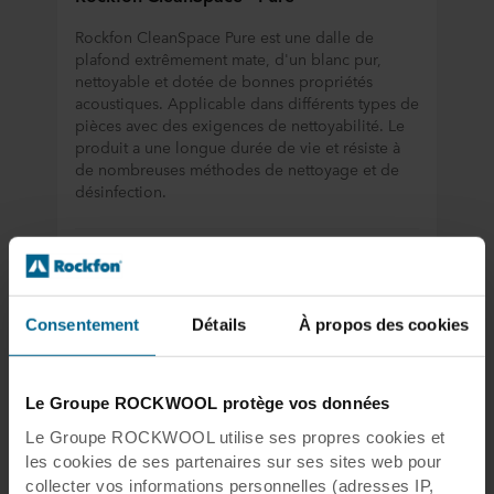
Rockfon CleanSpace Pure est une dalle de
plafond extrêmement mate, d'un blanc pur,
nettoyable et dotée de bonnes propriétés
acoustiques. Applicable dans différents types de
pièces avec des exigences de nettoyabilité. Le
produit a une longue durée de vie et résiste à
de nombreuses méthodes de nettoyage et de
désinfection.
Voir le produit
Consentement
Détails
À propos des cookies
Rockfon CleanSpace® Air
Le Groupe ROCKWOOL protège vos données
Une dalle de plafond acoustique blanche lisse
Le Groupe ROCKWOOL utilise ses propres cookies et
de haute qualité.
les cookies de ses partenaires sur ses sites web pour
collecter vos informations personnelles (adresses IP,