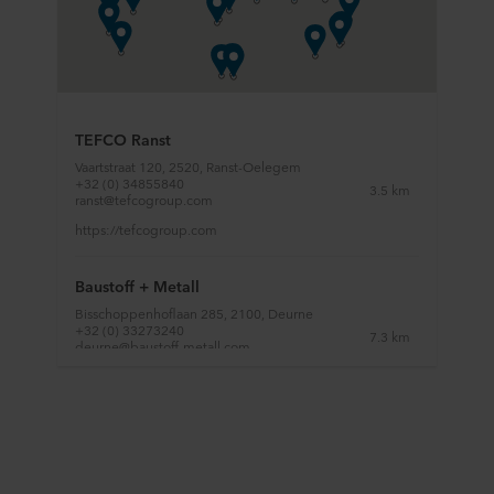
TEFCO Ranst
Vaartstraat 120, 2520, Ranst-Oelegem
+32 (0) 34855840
3.5 km
ranst@tefcogroup.com
https://tefcogroup.com
Baustoff + Metall
Bisschoppenhoflaan 285, 2100, Deurne
+32 (0) 33273240
7.3 km
deurne@baustoff-metall.com
http://www.baustoff-metall.be
Cras
Atealaan 18, 2270, Herenthout
+32 (0) 14221591
18.0 km
herenthout@cras.be