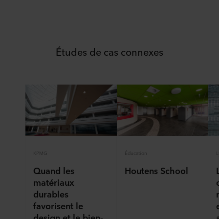
responsable du traitement de vos données personnelles.
Études de cas connexes
KPMG
Éducation
L
Quand les
Houtens School
matériaux
durables
favorisent le
design et le bien-