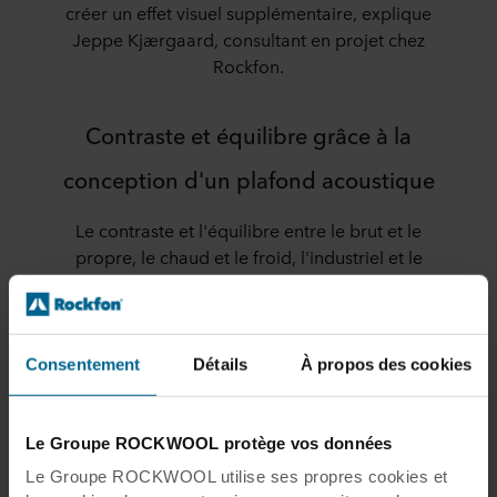
créer un effet visuel supplémentaire, explique
Jeppe Kjærgaard, consultant en projet chez
Rockfon.
Contraste et équilibre grâce à la
conception d'un plafond acoustique
Le contraste et l'équilibre entre le brut et le
propre, le chaud et le froid, l'industriel et le
naturel, le clair et l'obscur, par exemple, ont
été les points de départ des architectes lors de
la conception du nouvel immeuble de bureaux.
Les poutres et les sols en béton de l'ancien
Consentement
Détails
À propos des cookies
entrepôt ont donc été préservés. En même
temps, des éléments en bois de frêne et
d'autres matériaux ont été ajoutés.
Le Groupe ROCKWOOL protège vos données
Le Groupe ROCKWOOL utilise ses propres cookies et
Tout le premier étage du bâtiment a été