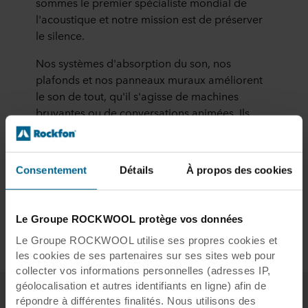
sommes le premier spécialiste mondial de
l'acoustique et notre mission est de préserver
le silence.
Nos systèmes d'absorption du son, nos
plafonds et nos panneaux muraux améliorent
le son de tout, qu'il s'agisse de machines
bruyantes ou de conversations animées. Ils
sont non seulement agréables à l'oreille, mais
aussi beaux, durables et ignifuges. Nous
pouvons ainsi réfléchir, nous détendre et
Consentement
Détails
À propos des cookies
profiter de la vie ensemble. Ça sonne bien, non
?
Le Groupe ROCKWOOL protège vos données
En savoir plus
Le Groupe ROCKWOOL utilise ses propres cookies et
les cookies de ses partenaires sur ses sites web pour
collecter vos informations personnelles (adresses IP,
géolocalisation et autres identifiants en ligne) afin de
répondre à différentes finalités. Nous utilisons des