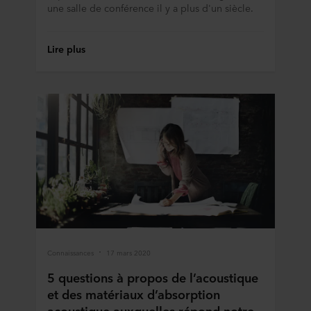
Ci-dessous, vous trouverez plus d’informations sur les
une salle de conférence il y a plus d'un siècle.
finalités, les descriptions générales des informations
collectées, l’origine de chaque cookie déposé, les liens
Lire plus
vers la politique de confidentialité de nos éventuels
partenaires et la durée pendant laquelle chaque cookie
est déposé sur votre terminal. C’est à vous de décider à
quelles fins nos sites web peuvent utiliser des cookies et
donc traiter des informations vous concernant par le biais
de cookies.
Vous pouvez retirer votre consentement ou modifier votre
consentement à tout moment en cliquant sur l’icône de
cookie en bas du site web. Consultez la section « À
propos » pour en savoir plus sur notre utilisation des
cookies et notre
Déclaration de confidentialité
pour
connaître notre traitement des données personnelles,
incluant l’identification de la société ROCKWOOL qui est
Connaissances
17 mars 2020
responsable du traitement de vos données personnelles.
5 questions à propos de l’acoustique
et des matériaux d’absorption
acoustique auxquelles répond notre