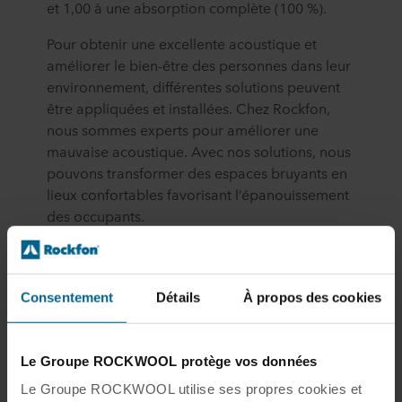
et 1,00 à une absorption complète (100 %).
Pour obtenir une excellente acoustique et
améliorer le bien-être des personnes dans leur
environnement, différentes solutions peuvent
être appliquées et installées. Chez Rockfon,
nous sommes experts pour améliorer une
mauvaise acoustique. Avec nos solutions, nous
pouvons transformer des espaces bruyants en
lieux confortables favorisant l’épanouissement
des occupants.
Consentement
Détails
À propos des cookies
Références
Le Groupe ROCKWOOL protège vos données
[1]
Hagerman, I., Rasmanis, G., Blomkvist, V., Ulrich, R., Eriksen,
C. A., & Theorell, T. (2005). Influence of intensive coronary care
Le Groupe ROCKWOOL utilise ses propres cookies et