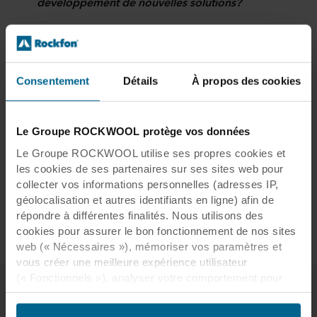
développement de nouvelles solutions?
Nous utilisons principalement le design
thinking pour développer nos solutions. Nous
nous efforçons de rendre nos produits aussi
Consentement
Détails
À propos des cookies
durables que possible. Il est important que
nous suivions la vague "verte" en termes
d'apparence, de sensation et de production.
Le Groupe ROCKWOOL protège vos données
Nous nous efforçons de fabriquer des produits
qui jouent un rôle actif dans l'environnement.
Le Groupe ROCKWOOL utilise ses propres cookies et
les cookies de ses partenaires sur ses sites web pour
La collaboration est la clé de notre succès.
collecter vos informations personnelles (adresses IP,
Nous aimons discuter avec différents
géolocalisation et autres identifiants en ligne) afin de
fabricants, concepteurs et experts pour trouver
répondre à différentes finalités. Nous utilisons des
nos solutions.
cookies pour assurer le bon fonctionnement de nos sites
web (« Nécessaires »), mémoriser vos paramètres et
vous créer une meilleure expérience utilisateur
(« Fonctionnels »), analyser votre comportement pour
optimiser les sites web (« Statistiques ») et cibler notre
Contact
contenu et nos publicités sur les réseaux sociaux et les