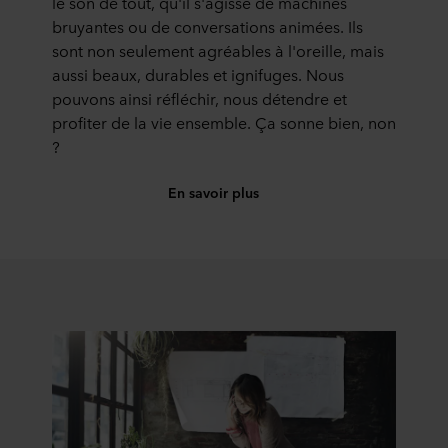
le son de tout, qu'il s'agisse de machines
quelles fins nos sites web peuvent utiliser des cookies et
bruyantes ou de conversations animées. Ils
donc traiter des informations vous concernant par le biais
de cookies.
sont non seulement agréables à l'oreille, mais
aussi beaux, durables et ignifuges. Nous
Vous pouvez retirer votre consentement ou modifier votre
pouvons ainsi réfléchir, nous détendre et
consentement à tout moment en cliquant sur l’icône de
profiter de la vie ensemble. Ça sonne bien, non
cookie en bas du site web. Consultez la section « À
?
propos » pour en savoir plus sur notre utilisation des
cookies et notre
Déclaration de confidentialité
pour
En savoir plus
connaître notre traitement des données personnelles,
incluant l’identification de la société ROCKWOOL qui est
responsable du traitement de vos données personnelles.