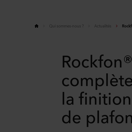
Qui sommes-nous ?
Actualités
Rock
Rockfon®
complète
la finiti
de plafo