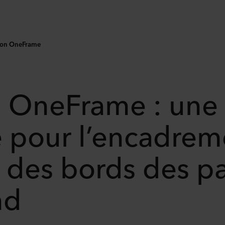
fon OneFrame
 OneFrame : une 
 pour l’encadrem
on des bords des 
nd