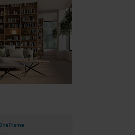
OneFrame
 produit