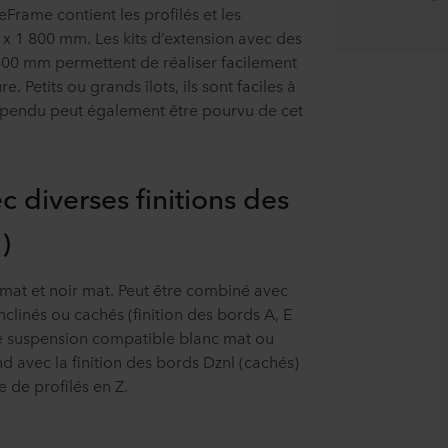
rame contient les profilés et les
 x 1 800 mm. Les kits d’extension avec des
600 mm permettent de réaliser facilement
. Petits ou grands îlots, ils sont faciles à
spendu peut également être pourvu de cet
 diverses finitions des
)
 mat et noir mat. Peut être combiné avec
clinés ou cachés (finition des bords A, E
e suspension compatible blanc mat ou
d avec la finition des bords Dznl (cachés)
e de profilés en Z.