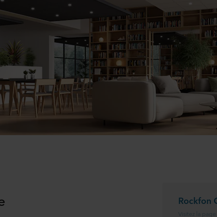
e
Rockfon 
Visitez la page