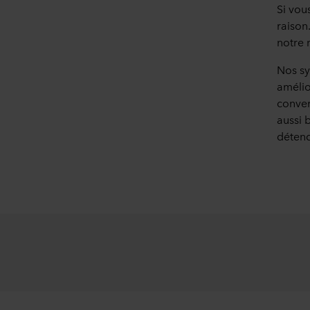
Si vou
raison
notre 
Nos sy
amélio
conver
aussi 
détend