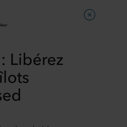
uleur
: Libérez
îlots
sed