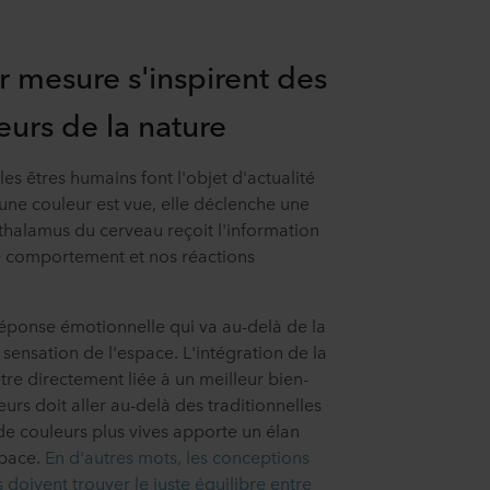
r mesure s'inspirent des
eurs de la nature
les êtres humains font l'objet d'actualité
ne couleur est vue, elle déclenche une
thalamus du cerveau reçoit l'information
re comportement et nos réactions
ponse émotionnelle qui va au-delà de la
sensation de l'espace. L'intégration de la
re directement liée à un meilleur bien-
urs doit aller au-delà des traditionnelles
 de couleurs plus vives apporte un élan
space.
En d'autres mots, les conceptions
doivent trouver le juste équilibre entre