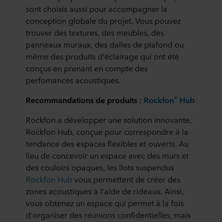
finalités, les descriptions générales des informations
sont choisis aussi pour accompagner la
collectées, l’origine de chaque cookie déposé, les liens
conception globale du projet. Vous pouvez
vers la politique de confidentialité de nos éventuels
trouver des textures, des meubles, des
partenaires et la durée pendant laquelle chaque cookie
panneaux muraux, des dalles de plafond ou
est déposé sur votre terminal. C’est à vous de décider à
même des produits d'éclairage qui ont été
quelles fins nos sites web peuvent utiliser des cookies et
donc traiter des informations vous concernant par le biais
conçus en prenant en compte des
de cookies.
perfomances acoustiques.
®
Recommandations de produits :
Rockfon
Hub
Vous pouvez retirer votre consentement ou modifier votre
consentement à tout moment en cliquant sur l’icône de
Rockfon a développer une solution innovante,
cookie en bas du site web. Consultez la section « À
Rockfon Hub, conçue pour correspondre à la
propos » pour en savoir plus sur notre utilisation des
tendance des espaces flexibles et ouverts. Au
cookies et notre
Déclaration de confidentialité
pour
connaître notre traitement des données personnelles,
lieu de concevoir un espace avec des murs et
incluant l’identification de la société ROCKWOOL qui est
des couloirs opaques, les îlots suspendus
responsable du traitement de vos données personnelles.
Rockfon Hub
vous permettent de créer des
zones acoustiques à l'aide de rideaux. Ainsi,
vous obtenez un espace qui permet à la fois
d'organiser des réunions confidentielles, mais