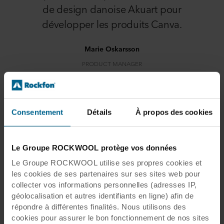
de design danoise Akuart pour
développer les produits Canva.
Marie Oskarsson
PRODUCT MANAGER
Consentement
Détails
À propos des cookies
Et parce que le matériau du produit bénéficie
de la certification M1 A+, cela signifie
qu'aucune substance nocive n'est émise et que
Le Groupe ROCKWOOL protège vos données
la qualité de l'air reste élevée tout au long de
Le Groupe ROCKWOOL utilise ses propres cookies et
sa longue durée de vie.
les cookies de ses partenaires sur ses sites web pour
collecter vos informations personnelles (adresses IP,
De plus, la toile détachable fournie avec
géolocalisation et autres identifiants en ligne) afin de
Rockfon Canva
est lavable en machine et peut
répondre à différentes finalités. Nous utilisons des
être dépoussiérée, aspirée ou désinfectée avec
cookies pour assurer le bon fonctionnement de nos sites