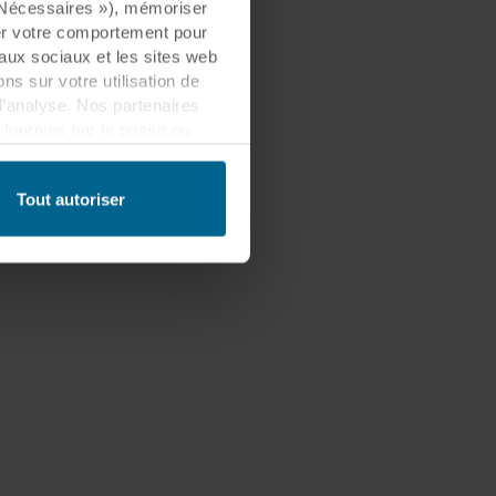
« Nécessaires »), mémoriser
ser votre comportement pour
eaux sociaux et les sites web
s sur votre utilisation de
d’analyse. Nos partenaires
fournies par le passé ou
 être établi dans un pays tiers
lement que ce transfert est
Tout autoriser
es informations collectées,
ls partenaires et la durée
les fins nos sites web
cookies.
quant sur l’icône de cookie
n des cookies et notre
ant l’identification de la