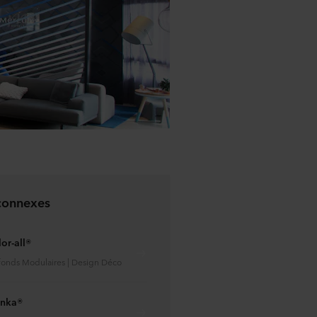
connexes
or-all®
afonds Modulaires | Design Déco
anka®