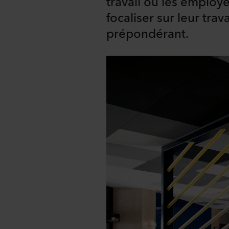
travail où les employé
focaliser sur leur tra
prépondérant.
Share