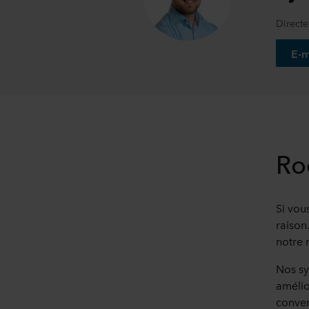
Directe
E-m
Ro
Si vou
raison
notre 
Nos sy
amélio
conver