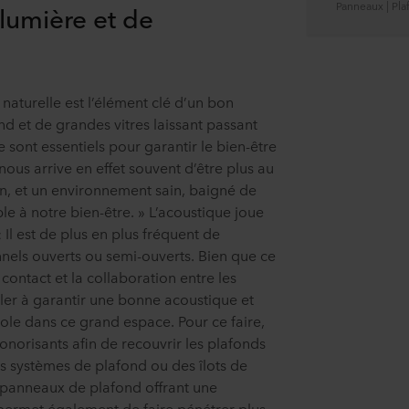
Panneaux | Pla
 lumière et de
naturelle est l’élément clé d’un bon
d et de grandes vitres laissant passant
 sont essentiels pour garantir le bien-être
nous arrive en effet souvent d’être plus au
on, et un environnement sain, baigné de
le à notre bien-être. » L’acoustique joue
Il est de plus en plus fréquent de
nels ouverts ou semi-ouverts. Bien que ce
contact et la collaboration entre les
ller à garantir une bonne acoustique et
arole dans ce grand espace. Pour ce faire,
sonorisants afin de recouvrir les plafonds
s systèmes de plafond ou des îlots de
s panneaux de plafond offrant une
permet également de faire pénétrer plus