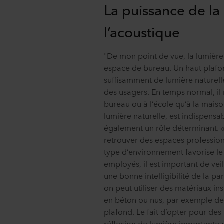
La puissance de la
l’acoustique
"De mon point de vue, la lumière 
espace de bureau. Un haut plafon
suffisamment de lumière naturelle
des usagers. En temps normal, il 
bureau ou à l’école qu’à la mais
lumière naturelle, est indispensab
également un rôle déterminant. « 
retrouver des espaces profession
type d’environnement favorise le 
employés, il est important de vei
une bonne intelligibilité de la p
on peut utiliser des matériaux in
en béton ou nus, par exemple de
plafond. Le fait d’opter pour de
réflexion de lumière importante 