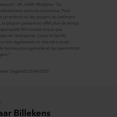
space", dit Judith Muijtjens. "Le
énéralement exclu du processus. Pour
t un endroit où les usagers du bâtiment
 la plupart passent en effet plus de temps
responsable RH connaît mieux que
s de l’entreprise. Outre le facility
ur moi également un rôle clé à jouer
e bureau plus agréable et qui permettrait
gers."
ncieele Dagblad 22/06/2021
r
aar Billekens