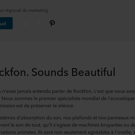
ur régional du marketing
ail
ckfon. Sounds Beautiful
s n'avez jamais entendu parler de Rockfon, c'est que nous avo
. Nous sommes le premier spécialiste mondial de l'acoustique
mission est de préserver le silence.
stèmes d'absorption du son, nos plafonds et nos panneaux 
rent le son de tout, qu'il s'agisse de machines bruyantes ou d
sations animées. Ils sont non seulement agréables à l'oreille,