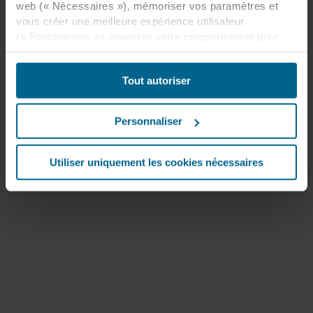
web (« Nécessaires »), mémoriser vos paramètres et
vous créer une meilleure expérience utilisateur
(« Fonctionnels »), analyser votre comportement pour
optimiser les sites web (« Statistiques ») et cibler notre
contenu et nos publicités sur les réseaux sociaux et les
Tout autoriser
sites web externes en fonction de votre comportement
sur nos sites web (« Marketing »). Les informations sur
votre utilisation de nos sites web peuvent être divulguées
Personnaliser
à nos partenaires de réseaux sociaux, de publicité et
d’analyse. Nos partenaires commerciaux peuvent
combiner ces données avec d’autres informations qui
Utiliser uniquement les cookies nécessaires
leur auraient été fournies par le passé ou qu’ils auraient
collectées par le biais de votre utilisation de leurs
services. Le partenaire peut être établi dans un pays tiers
non sécurisé, notamment aux États-Unis, et en
acceptant les cookies, vous reconnaissez également que
ce transfert est susceptible de ne pas garantir le même
niveau de protection que dans l’UE/EEE.
Ci-dessous, vous trouverez plus d’informations sur les