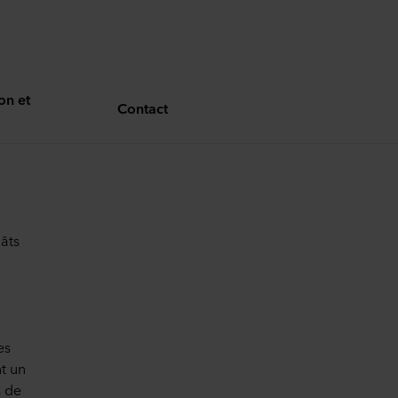
on et
Contact
âts
es
t un
s de