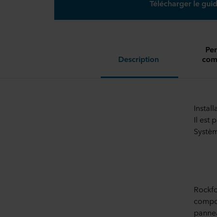
Télécharger le guid
Per
Description
comp
Install
Il est
Systèm
Rockfo
compos
pannea