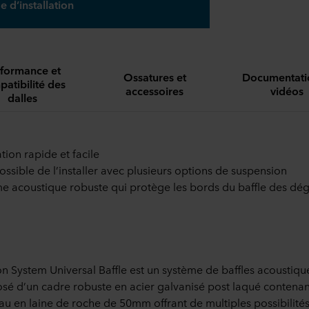
e d’installation
formance et
Ossatures et
Documentati
atibilité des
accessoires
vidéos
dalles
ation rapide et facile
 possible de l’installer avec plusieurs options de suspension
e acoustique robuste qui protège les bords du baffle des dég
n System Universal Baffle est un système de baffles acoustiqu
é d’un cadre robuste en acier galvanisé post laqué contenan
u en laine de roche de 50mm offrant de multiples possibilité