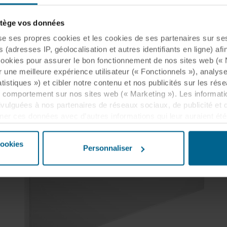
ège vos données
ses propres cookies et les cookies de ses partenaires sur ses 
(adresses IP, géolocalisation et autres identifiants en ligne) afi
s cookies pour assurer le bon fonctionnement de nos sites web (
 une meilleure expérience utilisateur (« Fonctionnels »), analy
tistiques ») et cibler notre contenu et nos publicités sur les rés
 comportement sur nos sites web (« Marketing »). Les information
ivulguées à nos partenaires de réseaux sociaux, de publicité et 
 ces données avec d’autres informations qui leur auraient été 
 le biais de votre utilisation de leurs services. Le partenaire peut
États-Unis, et en acceptant les cookies, vous reconnaissez éga
cookies
Personnaliser
ir le même niveau de protection que dans l’UE/EEE.
us d’informations sur les finalités, les descriptions générales d
osé, les liens vers la politique de confidentialité de nos éventue
ie est déposé sur votre terminal. C’est à vous de décider à quel
et donc traiter des informations vous concernant par le biais de 