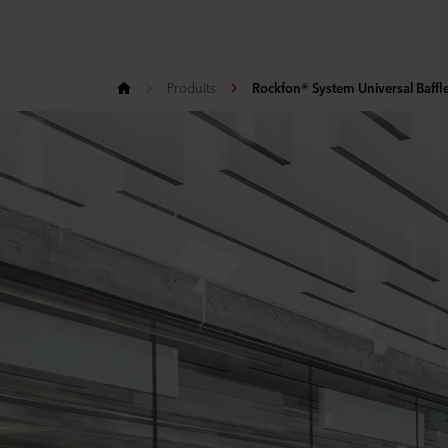
Produits
Rockfon® System Universal Baffl