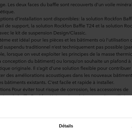
e. Les deux faces du baffle sont recouverts d’un voile minéral
hétique.
options d’installation sont disponibles: la solution Rockfon Baff
ail de support, la solution Rockfon Baffle T24 et la solution Ro
 avec le kit de suspension Design/Classic.
tème est idéal pour les pièces et les bâtiments où l’utilisation 
d suspendu traditionnel n’est techniquement pas possible (pa
e, lorsque on veut exploiter les principes de la masse thermi
a conception du bâtiment) ou lorsqu’on souhaite un plafond à
tique originale. Il s’agit d’une solution flexible pour contribuer
er des améliorations acoustiques dans les nouveaux bâtiment
s bâtiments existants. C’est facile et rapide à installer.
ctions Pour éviter tout risque de corrosion, les accessoires de
sion du baffle Rockfon Universal ne doivent pas être utilisés e
e ou en environnements extérieurs. Il est également déconseill
iser ce système dans des zones sujets à des charges de vent et 
s d’air.
Détails