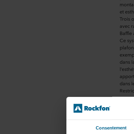
montag
et est
Trois 
avec r
Baffle
Ce sys
plafon
exempl
dans l
l’esthé
apport
dans le
Restri
suspen
piscin
d’util
courant
Consentement