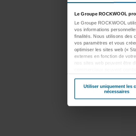
Le Groupe ROCKWOOL prot
Le Groupe ROCKWOOL utilise 
vos informations personnelles 
finalités. Nous utilisons de
vos paramètres et vous créer
optimiser les sites web (« Sta
externes en fonction de votre
nos sites web peuvent être d
commerciaux peuvent combiner
qu’ils auraient collectées par
non sécurisé, notamment aux 
Utiliser uniquement les 
susceptible de ne pas garant
nécessaires
Ci-dessous, vous trouverez pl
l’origine de chaque cookie dép
pendant laquelle chaque cook
peuvent utiliser des cookies 