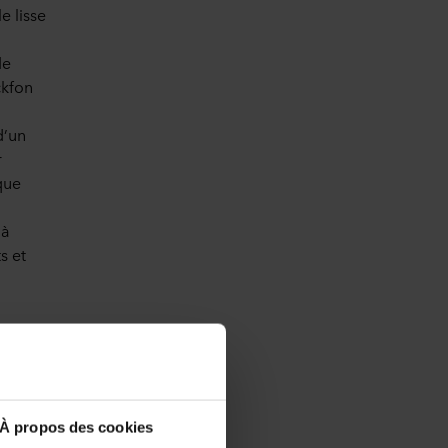
e lisse
le
ckfon
d’un
r
que
 à
s et
n
é
de
À propos des cookies