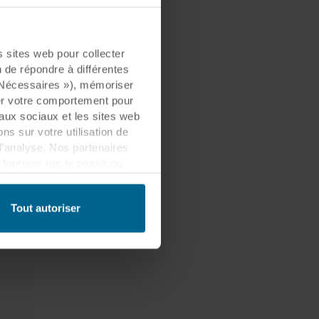
sites web pour collecter
n de répondre à différentes
« Nécessaires »), mémoriser
ser votre comportement pour
eaux sociaux et les sites web
s sur votre utilisation de
d’analyse. Nos partenaires
fournies par le passé ou
 être établi dans un pays tiers
lement que ce transfert est
Tout autoriser
es informations collectées,
ls partenaires et la durée
les fins nos sites web
cookies.