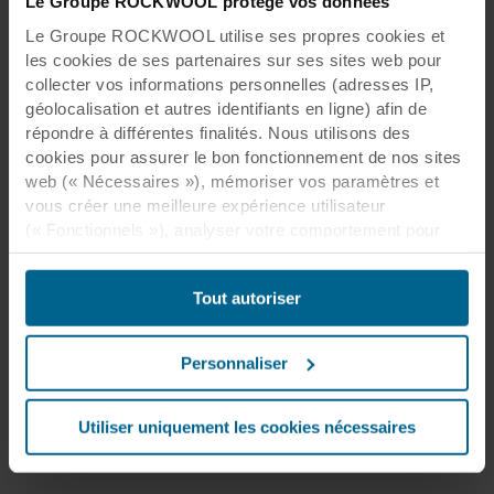
Le Groupe ROCKWOOL protège vos données
Le Groupe ROCKWOOL utilise ses propres cookies et
les cookies de ses partenaires sur ses sites web pour
collecter vos informations personnelles (adresses IP,
géolocalisation et autres identifiants en ligne) afin de
répondre à différentes finalités. Nous utilisons des
cookies pour assurer le bon fonctionnement de nos sites
web (« Nécessaires »), mémoriser vos paramètres et
vous créer une meilleure expérience utilisateur
(« Fonctionnels »), analyser votre comportement pour
optimiser les sites web (« Statistiques ») et cibler notre
contenu et nos publicités sur les réseaux sociaux et les
Tout autoriser
sites web externes en fonction de votre comportement
sur nos sites web (« Marketing »). Les informations sur
votre utilisation de nos sites web peuvent être divulguées
Personnaliser
à nos partenaires de réseaux sociaux, de publicité et
d’analyse. Nos partenaires commerciaux peuvent
combiner ces données avec d’autres informations qui
Utiliser uniquement les cookies nécessaires
leur auraient été fournies par le passé ou qu’ils auraient
collectées par le biais de votre utilisation de leurs