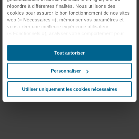
répondre à différentes finalités. Nous utilisons des
cookies pour assurer le bon fonctionnement de nos sites
web (« Nécessaires »), mémoriser vos paramètres et
vous créer une meilleure expérience utilisateur
(« Fonctionnels »), analyser votre comportement pour
optimiser les sites web (« Statistiques ») et cibler notre
contenu et nos publicités sur les réseaux sociaux et les
Tout autoriser
sites web externes en fonction de votre comportement
sur nos sites web (« Marketing »). Les informations sur
votre utilisation de nos sites web peuvent être divulguées
Personnaliser
à nos partenaires de réseaux sociaux, de publicité et
d’analyse. Nos partenaires commerciaux peuvent
combiner ces données avec d’autres informations qui
Utiliser uniquement les cookies nécessaires
leur auraient été fournies par le passé ou qu’ils auraient
collectées par le biais de votre utilisation de leurs
services. Le partenaire peut être établi dans un pays tiers
non sécurisé, notamment aux États-Unis, et en
acceptant les cookies, vous reconnaissez également que
ce transfert est susceptible de ne pas garantir le même
niveau de protection que dans l’UE/EEE.