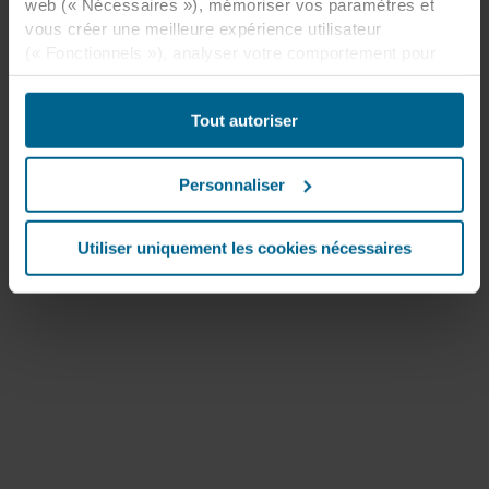
web (« Nécessaires »), mémoriser vos paramètres et
vous créer une meilleure expérience utilisateur
(« Fonctionnels »), analyser votre comportement pour
optimiser les sites web (« Statistiques ») et cibler notre
contenu et nos publicités sur les réseaux sociaux et les
Tout autoriser
sites web externes en fonction de votre comportement
sur nos sites web (« Marketing »). Les informations sur
votre utilisation de nos sites web peuvent être divulguées
Personnaliser
à nos partenaires de réseaux sociaux, de publicité et
d’analyse. Nos partenaires commerciaux peuvent
combiner ces données avec d’autres informations qui
Utiliser uniquement les cookies nécessaires
leur auraient été fournies par le passé ou qu’ils auraient
collectées par le biais de votre utilisation de leurs
services. Le partenaire peut être établi dans un pays tiers
non sécurisé, notamment aux États-Unis, et en
acceptant les cookies, vous reconnaissez également que
ce transfert est susceptible de ne pas garantir le même
niveau de protection que dans l’UE/EEE.
Ci-dessous, vous trouverez plus d’informations sur les
finalités, les descriptions générales des informations