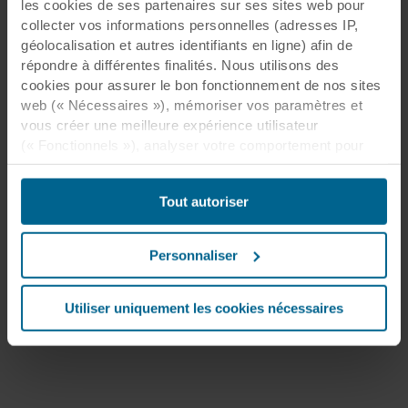
les cookies de ses partenaires sur ses sites web pour
collecter vos informations personnelles (adresses IP,
géolocalisation et autres identifiants en ligne) afin de
répondre à différentes finalités. Nous utilisons des
cookies pour assurer le bon fonctionnement de nos sites
web (« Nécessaires »), mémoriser vos paramètres et
vous créer une meilleure expérience utilisateur
(« Fonctionnels »), analyser votre comportement pour
optimiser les sites web (« Statistiques ») et cibler notre
contenu et nos publicités sur les réseaux sociaux et les
Tout autoriser
sites web externes en fonction de votre comportement
sur nos sites web (« Marketing »). Les informations sur
votre utilisation de nos sites web peuvent être divulguées
Personnaliser
à nos partenaires de réseaux sociaux, de publicité et
d’analyse. Nos partenaires commerciaux peuvent
combiner ces données avec d’autres informations qui
Utiliser uniquement les cookies nécessaires
leur auraient été fournies par le passé ou qu’ils auraient
collectées par le biais de votre utilisation de leurs
services. Le partenaire peut être établi dans un pays tiers
non sécurisé, notamment aux États-Unis, et en
acceptant les cookies, vous reconnaissez également que