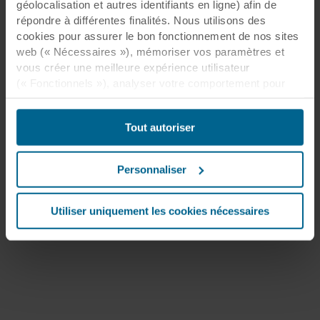
géolocalisation et autres identifiants en ligne) afin de
répondre à différentes finalités. Nous utilisons des
cookies pour assurer le bon fonctionnement de nos sites
web (« Nécessaires »), mémoriser vos paramètres et
vous créer une meilleure expérience utilisateur
(« Fonctionnels »), analyser votre comportement pour
optimiser les sites web (« Statistiques ») et cibler notre
contenu et nos publicités sur les réseaux sociaux et les
Tout autoriser
sites web externes en fonction de votre comportement
sur nos sites web (« Marketing »). Les informations sur
votre utilisation de nos sites web peuvent être divulguées
Personnaliser
à nos partenaires de réseaux sociaux, de publicité et
d’analyse. Nos partenaires commerciaux peuvent
combiner ces données avec d’autres informations qui
Utiliser uniquement les cookies nécessaires
leur auraient été fournies par le passé ou qu’ils auraient
collectées par le biais de votre utilisation de leurs
services. Le partenaire peut être établi dans un pays tiers
non sécurisé, notamment aux États-Unis, et en
acceptant les cookies, vous reconnaissez également que
ce transfert est susceptible de ne pas garantir le même
niveau de protection que dans l’UE/EEE.